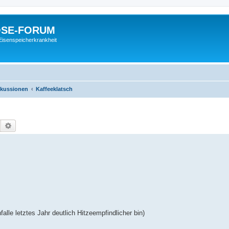
SE-FORUM
Eisenspeicherkrankheit
skussionen
Kaffeeklatsch
Suche
Erweiterte Suche
lle letztes Jahr deutlich Hitzeempfindlicher bin)