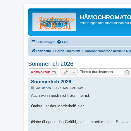
HÄMOCHROMATO
Erfahrungen und Informationen zur 
Schnellzugriff
FAQ
Startseite
Foren-Übersicht
Hämochromatose aktuelle Di
Sommerlich 2026
Antworten
Sommerlich 2026
B
von
Manes
»
Di 26. Mai 2026, 14:52
e
i
Auch wenn noch nicht Sommer ist:
t
r
a
Ombre, ist das Mörderheiß hier
g
(Habe übrigens das Gefühl, dass ich seit meinem Schlaganfa