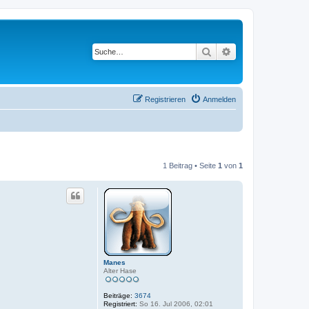
Suche
Erweiterte Suche
Registrieren
Anmelden
1 Beitrag • Seite
1
von
1
Manes
Alter Hase
Beiträge:
3674
Registriert:
So 16. Jul 2006, 02:01