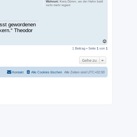
Wohnort:
Kreis Düren, wo der Hahn bald
nicht mehr regiert
fasst gewordenen
lkern.“ Theodor
N
a
1 Beitrag • Seite
1
von
1
c
h
o
Gehe zu
b
e
n
Kontakt
Alle Cookies löschen
Alle Zeiten sind
UTC+02:00