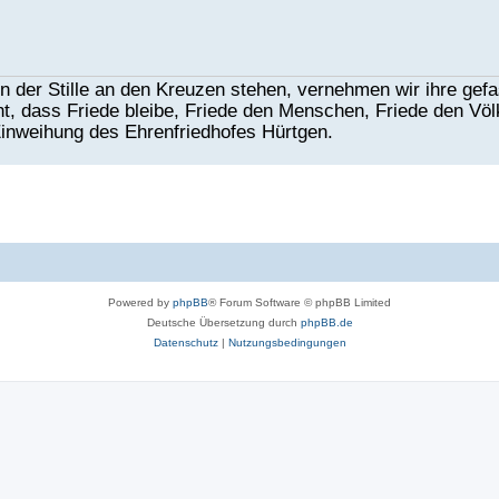
n der Stille an den Kreuzen stehen, vernehmen wir ihre ge
eht, dass Friede bleibe, Friede den Menschen, Friede den Vö
inweihung des Ehrenfriedhofes Hürtgen.
Powered by
phpBB
® Forum Software © phpBB Limited
Deutsche Übersetzung durch
phpBB.de
Datenschutz
|
Nutzungsbedingungen