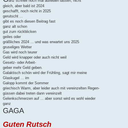
anz schnell noch mal aufleben lassen, nicht
r
gleich, aber bald ist 2024
a
g
geschafft, noch nicht in 2025
gerutscht ...
gibt es noch diesen Beitrag fast
ganz alt schon
gut zum rückblicken
geiles oder
gräßliches 2024 ... und was erwartet uns 2025
gruseliges Wetter
Gas wird noch teurer
Geld wird knapper oder auch nicht weil
Gesetz- oder Arbeit-
geber mehr Geld geben.
Galaktisch schön wird der Frühling, sagt mir meine
Glaskugel ... im
Galopp kommt der Sommer
griechisch Warm, aber leider auch mit vereinzelten Regen-
güssen dabei treten dann vereinzelt
Gelenkschmerzen auf ... aber sonst wird es wohl wieder
ganz
GAGA
Guten Rutsch