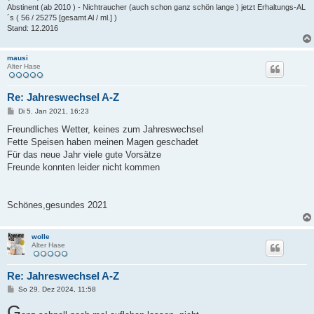
Abstinent (ab 2010 ) - Nichtraucher (auch schon ganz schön lange ) jetzt Erhaltungs-AL
´s ( 56 / 25275 [gesamt Al / ml.] )
Stand: 12.2016
mausi
Alter Hase
Re: Jahreswechsel A-Z
B
Di 5. Jan 2021, 16:23
e
i
Freundliches Wetter, keines zum Jahreswechsel
t
Fette Speisen haben meinen Magen geschadet
r
a
Für das neue Jahr viele gute Vorsätze
g
Freunde konnten leider nicht kommen
Schönes,gesundes 2021
wolle
Alter Hase
Re: Jahreswechsel A-Z
B
So 29. Dez 2024, 11:58
e
G
i
t