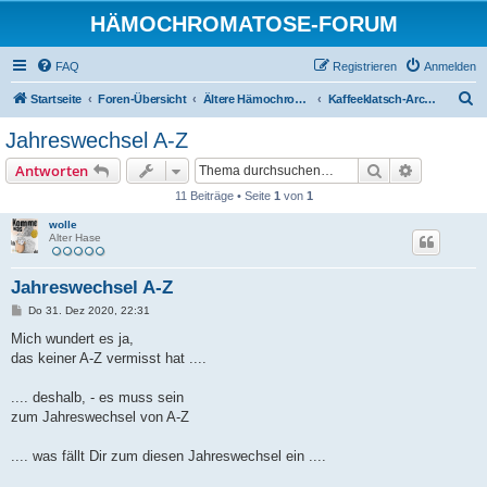
HÄMOCHROMATOSE-FORUM
FAQ
Registrieren
Anmelden
S
Startseite
Foren-Übersicht
Ältere Hämochromatose-Diskussionen (eventuell veraltet)
Kaffeeklatsch-Archiv
u
Jahreswechsel A-Z
c
Suche
Erweiterte
Antworten
h
11 Beiträge • Seite
1
von
1
e
wolle
Alter Hase
Jahreswechsel A-Z
B
Do 31. Dez 2020, 22:31
e
i
Mich wundert es ja,
t
das keiner A-Z vermisst hat ....
r
a
g
.... deshalb, - es muss sein
zum Jahreswechsel von A-Z
.... was fällt Dir zum diesen Jahreswechsel ein ....