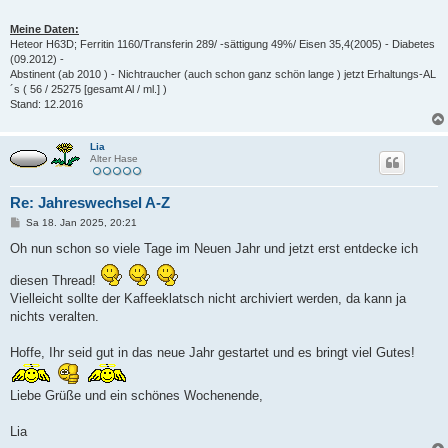
Meine Daten:
Heteor H63D; Ferritin 1160/Transferin 289/ -sättigung 49%/ Eisen 35,4(2005) - Diabetes
(09.2012) -
Abstinent (ab 2010 ) - Nichtraucher (auch schon ganz schön lange ) jetzt Erhaltungs-AL
´s ( 56 / 25275 [gesamt Al / ml.] )
Stand: 12.2016
Lia
Alter Hase
Re: Jahreswechsel A-Z
B
Sa 18. Jan 2025, 20:21
e
i
Oh nun schon so viele Tage im Neuen Jahr und jetzt erst entdecke ich
t
r
diesen Thread!
a
g
Vielleicht sollte der Kaffeeklatsch nicht archiviert werden, da kann ja
nichts veralten.
Hoffe, Ihr seid gut in das neue Jahr gestartet und es bringt viel Gutes!
Liebe Grüße und ein schönes Wochenende,
Lia