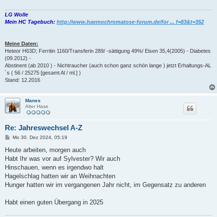
LG Wolle
Mein HC Tagebuch:
http://www.haemochromatose-forum.de/for ... f=83&t=352
Meine Daten:
Heteor H63D; Ferritin 1160/Transferin 289/ -sättigung 49%/ Eisen 35,4(2005) - Diabetes
(09.2012) -
Abstinent (ab 2010 ) - Nichtraucher (auch schon ganz schön lange ) jetzt Erhaltungs-AL
´s ( 56 / 25275 [gesamt Al / ml.] )
Stand: 12.2016
Manes
Alter Hase
Re: Jahreswechsel A-Z
B
Mo 30. Dez 2024, 05:19
e
i
Heute arbeiten, morgen auch
t
Habt Ihr was vor auf Sylvester? Wir auch
r
a
Hinschauen, wenn es irgendwo halt
g
Hagelschlag hatten wir an Weihnachten
Hunger hatten wir im vergangenen Jahr nicht, im Gegensatz zu anderen
Habt einen guten Übergang in 2025