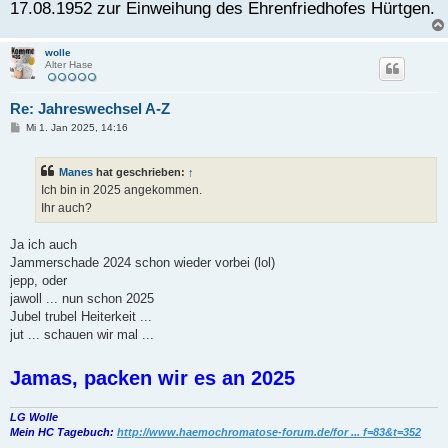
17.08.1952 zur Einweihung des Ehrenfriedhofes Hürtgen.
wolle
Alter Hase
Re: Jahreswechsel A-Z
B
Mi 1. Jan 2025, 14:16
e
i
t
Manes
hat geschrieben:
↑
r
a
Ich bin in 2025 angekommen.
g
Ihr auch?
Ja ich auch
Jammerschade 2024 schon wieder vorbei (lol)
jepp, oder
jawoll ... nun schon 2025
Jubel trubel Heiterkeit ...
jut ... schauen wir mal ...
Jamas, packen wir es an 2025
LG Wolle
Mein HC Tagebuch:
http://www.haemochromatose-forum.de/for ... f=83&t=352