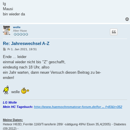
lg
Mausi
bin wieder da
wolle
Alter Hase
Re: Jahreswechsel A-Z
B
Fr 1. Jan 2021, 19:51
e
i
Ende ... leider
t
einmal wieder nicht bis "Z" geschafft,
r
a
eindeutig nach 18 Uhr, allso
g
ein Jahr warten, dann neuer Versuch diesen Beitrag zu be-
enden!
wolle
LG Wolle
Mein HC Tagebuch:
http://www.haemochromatose-forum.de/for ... f=83&t=352
Meine Daten:
Heteor H63D; Ferritin 1160/Transferin 289/ -sättigung 49%/ Eisen 35,4(2005) - Diabetes
(09.2012) -