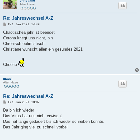
christiane
Alter Hase
Re: Jahreswechsel A-Z
B
Fr 1. Jan 2021, 14:49
e
i
Chaotischea jahr ist beendet
t
Corona kriegt uns nicht, bin
r
a
Chronisch optimistisch!
g
Christiane wünscht allen ein gesundes 2021
Cheerio
mausi
Alter Hase
Re: Jahreswechsel A-Z
B
Fr 1. Jan 2021, 18:07
e
i
Da bin ich wieder
t
Das Virus hat uns nicht erwischt
r
a
Das hat lange gedauert bis ich wieder schreiben konnte.
g
Das Jahr ging viel zu schnell vorbei