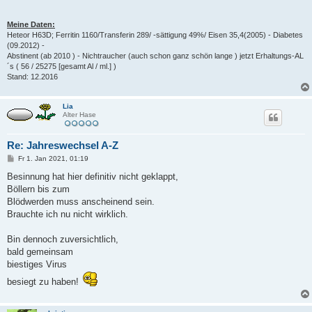
Meine Daten:
Heteor H63D; Ferritin 1160/Transferin 289/ -sättigung 49%/ Eisen 35,4(2005) - Diabetes
(09.2012) -
Abstinent (ab 2010 ) - Nichtraucher (auch schon ganz schön lange ) jetzt Erhaltungs-AL
´s ( 56 / 25275 [gesamt Al / ml.] )
Stand: 12.2016
Lia
Alter Hase
Re: Jahreswechsel A-Z
B
Fr 1. Jan 2021, 01:19
e
i
Besinnung hat hier definitiv nicht geklappt,
t
Böllern bis zum
r
a
Blödwerden muss anscheinend sein.
g
Brauchte ich nu nicht wirklich.
Bin dennoch zuversichtlich,
bald gemeinsam
biestiges Virus
besiegt zu haben!