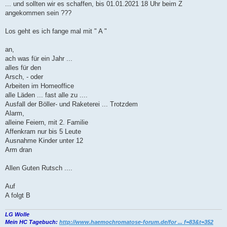
... und sollten wir es schaffen, bis 01.01.2021 18 Uhr beim Z
angekommen sein ???
Los geht es ich fange mal mit " A "
an,
ach was für ein Jahr ...
alles für den
Arsch, - oder
Arbeiten im Homeoffice
alle Läden ... fast alle zu ....
Ausfall der Böller- und Raketerei ... Trotzdem
Alarm,
alleine Feiern, mit 2. Familie
Affenkram nur bis 5 Leute
Ausnahme Kinder unter 12
Arm dran
Allen Guten Rutsch ....
Auf
A folgt B
LG Wolle
Mein HC Tagebuch:
http://www.haemochromatose-forum.de/for ... f=83&t=352