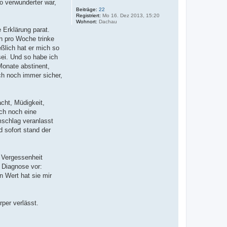
o verwunderter war,
Beiträge:
22
Registriert:
Mo 16. Dez 2013, 15:20
Wohnort:
Dachau
 Erklärung parat.
in pro Woche trinke
ßlich hat er mich so
ei. Und so habe ich
Monate abstinent,
ch noch immer sicher,
cht, Müdigkeit,
ch noch eine
mschlag veranlasst
 sofort stand der
n Vergessenheit
e Diagnose vor:
 Wert hat sie mir
per verlässt.