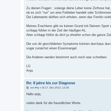
Zu deinen Fragen : solange deine Leber keine Zirrhose hat, 
ob es sich "nur" um eine Fettleber handelt oder Schlimme
Die Leberwerte dürften sich erholen, wenn das Ferritin sinkt
Meines Erachtens gibt es keinen Grund mit Deinem Sport 
schlapp fühlen in der Zeit der häufigen AL.
Aber schlapp fühlst du dich ja ohnehin schon die ganze Zeit
Die von dir geschilderten Symptome können durchaus durch 
sogar zunächst einen Eisenmangel.
Die Anderen werden bestimmt auch noch was schreiben.
LG
Anja
Re: 8 jahre bis zur Diagnose
B
von
Fry
»
Di 17. Dez 2013, 13:28
e
i
Hallo anja,
t
r
a
vielen dank für die freundlichen Worte.
g