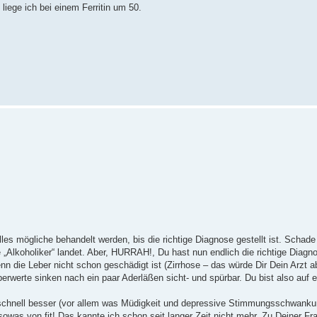
iege ich bei einem Ferritin um 50.
lles mögliche behandelt werden, bis die richtige Diagnose gestellt ist. Scha
e „Alkoholiker“ landet. Aber, HURRAH!, Du hast nun endlich die richtige Diag
n die Leber nicht schon geschädigt ist (Zirrhose – das würde Dir Dein Arzt a
berwerte sinken nach ein paar Aderläßen sicht- und spürbar. Du bist also auf
 schnell besser (vor allem was Müdigkeit und depressive Stimmungsschwankung
 sowas von fit! Das kannte ich schon seit langer Zeit nicht mehr. Zu Deiner F