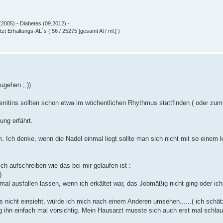
(2005) - Diabetes (09.2012) -
zt Erhaltungs-AL´s ( 56 / 25275 [gesamt Al / ml.] )
ugehen ;.))
erritins sollten schon etwa im wöchentlichen Rhythmus stattfinden ( oder zum
ung erfährt.
. Ich denke, wenn die Nadel einmal liegt sollte man sich nicht mit so einem 
ich aufschreiben wie das bei mir gelaufen ist :
)
al ausfallen lassen, wenn ich erkältet war, das Jobmäßig nicht ging oder ich
as nicht einsieht, würde ich mich nach einem Anderen umsehen......( ich schät
ag ihn einfach mal vorsichtig. Mein Hausarzt musste sich auch erst mal schla