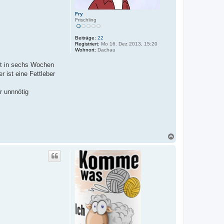
Fry
Frischling
Beiträge:
22
Registriert:
Mo 16. Dez 2013, 15:20
Wohnort:
Dachau
st in sechs Wochen
 ist eine Fettleber
r unnnötig
N
a
c
h
o
b
e
n