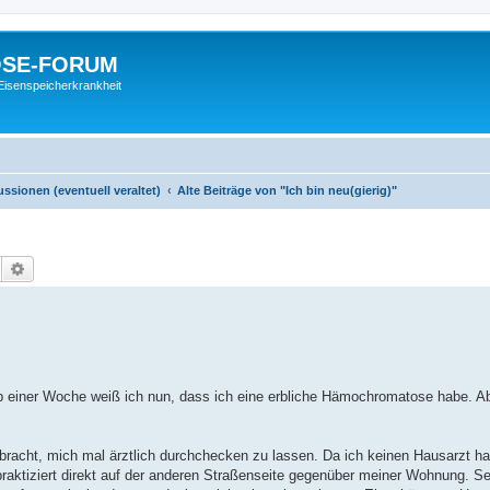
SE-FORUM
Eisenspeicherkrankheit
sionen (eventuell veraltet)
Alte Beiträge von "Ich bin neu(gierig)"
Suche
Erweiterte Suche
pp einer Woche weiß ich nun, dass ich eine erbliche Hämochromatose habe. A
gebracht, mich mal ärztlich durchchecken zu lassen. Da ich keinen Hausarzt ha
 praktiziert direkt auf der anderen Straßenseite gegenüber meiner Wohnung. Se