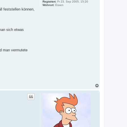
Registriert:
Fr 23. Sep 2005, 15:20
Wohnort:
Essen
ll feststellen können,
man sich etwas
und man vermutete
N
a
c
h
o
b
e
n