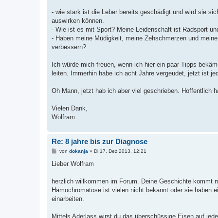
- wie stark ist die Leber bereits geschädigt und wird sie s
auswirken können.
- Wie ist es mit Sport? Meine Leidenschaft ist Radsport und
- Haben meine Müdigkeit, meine Zehschmerzen und mein
verbessern?
Ich würde mich freuen, wenn ich hier ein paar Tipps bekäm
leiten. Immerhin habe ich acht Jahre vergeudet, jetzt ist je
Oh Mann, jetzt hab ich aber viel geschrieben. Hoffentlich 
Vielen Dank,
Wolfram
Re: 8 jahre bis zur Diagnose
B
von
dokanja
»
Di 17. Dez 2013, 12:21
e
i
Lieber Wolfram
t
r
a
herzlich willkommen im Forum. Deine Geschichte kommt mir 
g
Hämochromatose ist vielen nicht bekannt oder sie haben e
einarbeiten.
Mittels Aderlass wirst du das überschüssige Eisen auf jeden