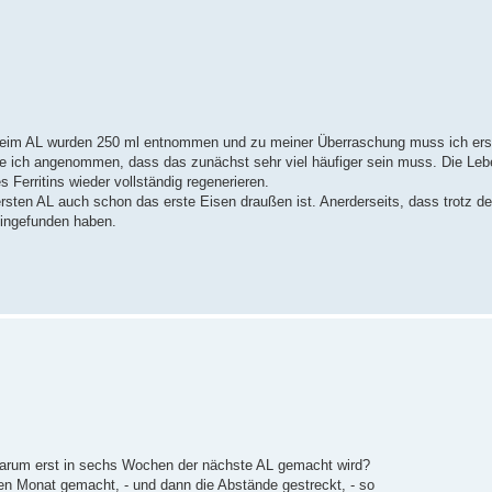
. Beim AL wurden 250 ml entnommen und zu meiner Überraschung muss ich er
e ich angenommen, dass das zunächst sehr viel häufiger sein muss. Die Leber
 Ferritins wieder vollständig regenerieren.
 ersten AL auch schon das erste Eisen draußen ist. Anerderseits, dass trotz de
eingefunden haben.
 warum erst in sechs Wochen der nächste AL gemacht wird?
nen Monat gemacht, - und dann die Abstände gestreckt, - so