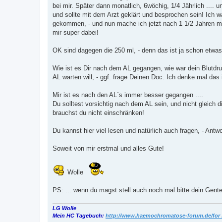
bei mir. Später dann monatlich, 6wöchig, 1/4 Jährlich .... u
und sollte mit dem Arzt geklärt und besprochen sein! Ich 
gekommen, - und nun mache ich jetzt nach 1 1/2 Jahren mal
mir super dabei!
OK sind dagegen die 250 ml, - denn das ist ja schon etwas
Wie ist es Dir nach dem AL gegangen, wie war dein Blutdr
AL warten will, - ggf. frage Deinen Doc. Ich denke mal das
Mir ist es nach den AL´s immer besser gegangen ....
Du solltest vorsichtig nach dem AL sein, und nicht gleich 
brauchst du nicht einschränken!
Du kannst hier viel lesen und natürlich auch fragen, - Ant
Soweit von mir erstmal und alles Gute!
Wolle
PS: ... wenn du magst stell auch noch mal bitte dein Gente
LG Wolle
Mein HC Tagebuch:
http://www.haemochromatose-forum.de/for .