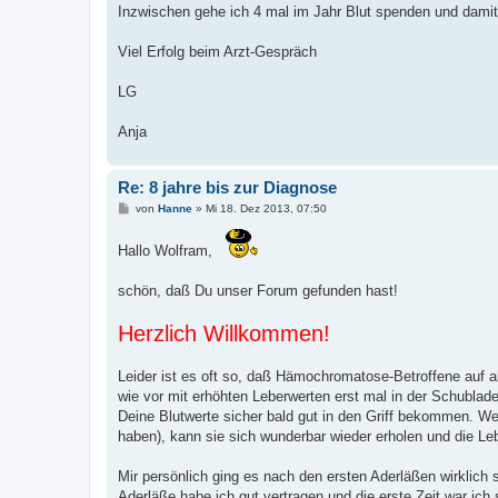
Inzwischen gehe ich 4 mal im Jahr Blut spenden und damit l
Viel Erfolg beim Arzt-Gespräch
LG
Anja
Re: 8 jahre bis zur Diagnose
B
von
Hanne
»
Mi 18. Dez 2013, 07:50
e
i
t
Hallo Wolfram,
r
a
g
schön, daß Du unser Forum gefunden hast!
Herzlich Willkommen!
Leider ist es oft so, daß Hämochromatose-Betroffene auf a
wie vor mit erhöhten Leberwerten erst mal in der Schublad
Deine Blutwerte sicher bald gut in den Griff bekommen. Wen
haben), kann sie sich wunderbar wieder erholen und die Le
Mir persönlich ging es nach den ersten Aderläßen wirklich
Aderläße habe ich gut vertragen und die erste Zeit war ich