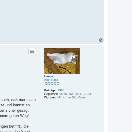
N
a
c
h
o
b
e
n
Hanne
Alter Hase
Beiträge:
1504
Registriert:
Mi 26. Jan 2011, 10:33
Wohnort:
Münchner Süd-Osten
de auch, daß man nach
nose und kannst so
ber sicher gesagt
 einem guten Weg!
en betrifft), die
rage was den Sport