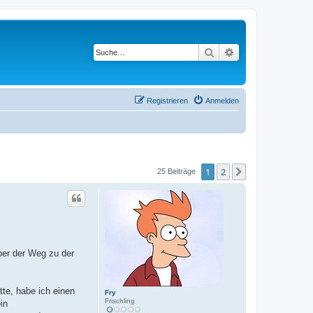
Suche
Erweiterte Suche
Registrieren
Anmelden
1
2
Nächste
25 Beiträge
ber der Weg zu der
tte, habe ich einen
Fry
Frischling
in