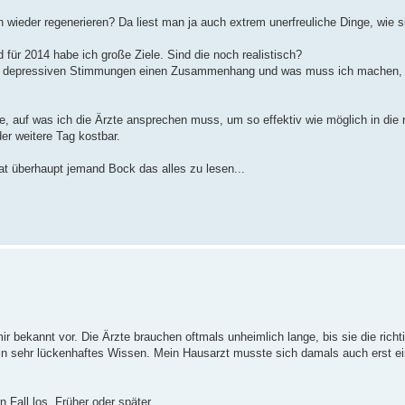
ich wieder regenerieren? Da liest man ja auch extrem unerfreuliche Dinge, wie
 für 2014 habe ich große Ziele. Sind die noch realistisch?
e depressiven Stimmungen einen Zusammenhang und was muss ich machen,
e, auf was ich die Ärzte ansprechen muss, um so effektiv wie möglich in die 
der weitere Tag kostbar.
hat überhaupt jemand Bock das alles zu lesen...
bekannt vor. Die Ärzte brauchen oftmals unheimlich lange, bis sie die richti
in sehr lückenhaftes Wissen. Mein Hausarzt musste sich damals auch erst ei
 Fall los. Früher oder später.