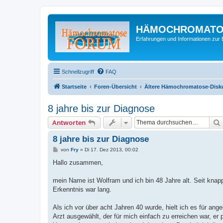
HÄMOCHROMATO
Erfahrungen und Informationen zur 
Schnellzugriff
FAQ
Startseite
Foren-Übersicht
Ältere Hämochromatose-Diskus
8 jahre bis zur Diagnose
Antworten
8 jahre bis zur Diagnose
B
von
Fry
»
Di 17. Dez 2013, 00:02
e
i
Hallo zusammen,
t
r
a
mein Name ist Wolfram und ich bin 48 Jahre alt. Seit kna
g
Erkenntnis war lang.
Als ich vor über acht Jahren 40 wurde, hielt ich es für an
Arzt ausgewählt, der für mich einfach zu erreichen war, er