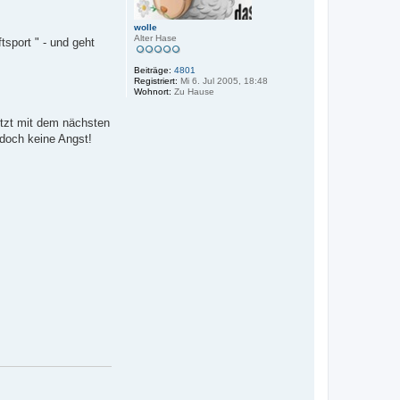
wolle
Alter Hase
sport " - und geht
Beiträge:
4801
Registriert:
Mi 6. Jul 2005, 18:48
Wohnort:
Zu Hause
etzt mit dem nächsten
 doch keine Angst!