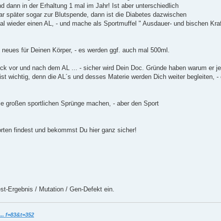
nd dann in der Erhaltung 1 mal im Jahr! Ist aber unterschiedlich
war später sogar zur Blutspende, dann ist die Diabetes dazwischen
 wieder einen AL, - und mache als Sportmuffel " Ausdauer- und bischen Kraft
 neues für Deinen Körper, - es werden ggf. auch mal 500ml.
uck vor und nach dem AL ... - sicher wird Dein Doc. Gründe haben warum er j
 ist wichtig, denn die AL´s und desses Materie werden Dich weiter begleiten, -
die großen sportlichen Sprünge machen, - aber den Sport
worten findest und bekommst Du hier ganz sicher!
st-Ergebnis / Mutation / Gen-Defekt ein.
.. f=83&t=352