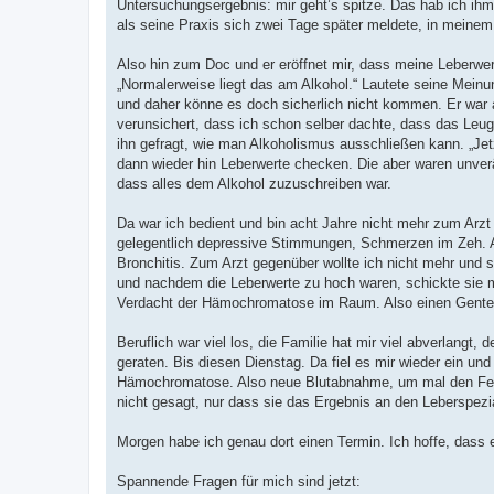
Untersuchungsergebnis: mir geht’s spitze. Das hab ich ih
als seine Praxis sich zwei Tage später meldete, in meinem
Also hin zum Doc und er eröffnet mir, dass meine Leberwer
„Normalerweise liegt das am Alkohol.“ Lautete seine Meinu
und daher könne es doch sicherlich nicht kommen. Er war 
verunsichert, dass ich schon selber dachte, dass das Leu
ihn gefragt, wie man Alkoholismus ausschließen kann. „Jetz
dann wieder hin Leberwerte checken. Die aber waren unverä
dass alles dem Alkohol zuzuschreiben war.
Da war ich bedient und bin acht Jahre nicht mehr zum Arzt
gelegentlich depressive Stimmungen, Schmerzen im Zeh. A
Bronchitis. Zum Arzt gegenüber wollte ich nicht mehr und 
und nachdem die Leberwerte zu hoch waren, schickte sie mi
Verdacht der Hämochromatose im Raum. Also einen Gente
Beruflich war viel los, die Familie hat mir viel abverlangt,
geraten. Bis diesen Dienstag. Da fiel es mir wieder ein und
Hämochromatose. Also neue Blutabnahme, um mal den Ferri
nicht gesagt, nur dass sie das Ergebnis an den Leberspezi
Morgen habe ich genau dort einen Termin. Ich hoffe, dass e
Spannende Fragen für mich sind jetzt: