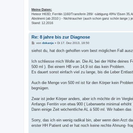
Meine Daten:
Heteor H63D; Ferritin 1160/Transferin 289/ -sättigung 49%/ Eisen 35,4
Abstinent (ab 2010 ) - Nichtraucher (auch schon ganz schön lange ) jet
Stand: 12.2016
Re: 8 jahre bis zur Diagnose
B
von
dokanja
»
Di 17. Dez 2013, 18:50
e
i
siehst du, hat doch geholfen vom best möglichen Fall ausz
t
r
a
Ich schliesse mich Wolle an. Die AL bei der Höhe deines F
g
500 ml ). Bei einem HB von 14,9 ist das kein Problem.
Es dauert sonst einfach viel zu lange, bis die Leber Entlast
Auch die Menge von 500 ml ist für den Körper kein Problem
begnügen.
Zwar ist jeder Körper anders, aber ich möchte dir im Vergle
Anfangs Ferritin von etwa 900 ( Leberwerte minimal erhöht 
Dann einige Zeit wöchentliche AL á 500 ml. Wir haben das m
Sorry, das ich ein wenig radikal bin, aber wenn dein Arzt d
erster HH Patient und er hat noch keine rechte Ahnung- fr