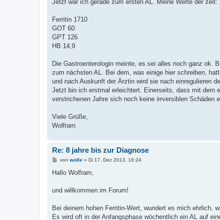
Jetzt war ich gerade zum ersten AL. Meine Werte der zeit:
Ferritin 1710
GOT 60
GPT 126
HB 14,9
Die Gastroenterologin meinte, es sei alles noch ganz ok
zum nächsten AL. Bei dem, was einige hier schreiben, hatt
und nach Auskunft der Ärztin wird sie nach einregulieren des
Jetzt bin ich erstmal erleichtert. Einerseits, dass mit dem
verstrichenen Jahre sich noch keine irrversiblen Schäden 
Viele Grüße,
Wolfram
Re: 8 jahre bis zur Diagnose
B
von
wolle
»
Di 17. Dez 2013, 16:24
e
i
Hallo Wolfram,
t
r
a
und willkommen im Forum!
g
Bei deinem hohen Ferritin-Wert, wundert es mich ehrlich,
Es wird oft in der Anfangsphase wöchentlich ein AL auf ei