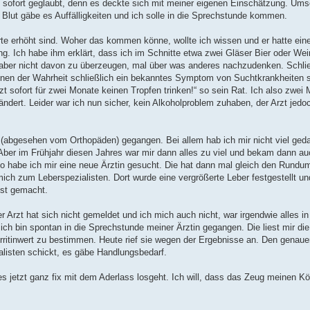
m sofort geglaubt, denn es deckte sich mit meiner eigenen Einschätzung. Ums
 Blut gäbe es Auffälligkeiten und ich solle in die Sprechstunde kommen.
te erhöht sind. Woher das kommen könne, wollte ich wissen und er hatte eine
ng. Ich habe ihm erklärt, dass ich im Schnitte etwa zwei Gläser Bier oder We
aber nicht davon zu überzeugen, mal über was anderes nachzudenken. Schlie
gnen der Wahrheit schließlich ein bekanntes Symptom von Suchtkrankheiten s
t sofort für zwei Monate keinen Tropfen trinken!“ so sein Rat. Ich also zwei 
ndert. Leider war ich nun sicher, kein Alkoholproblem zuhaben, der Arzt jedo
 (abgesehen vom Orthopäden) gegangen. Bei allem hab ich mir nicht viel geda
ber im Frühjahr diesen Jahres war mir dann alles zu viel und bekam dann au
so habe ich mir eine neue Ärztin gesucht. Die hat dann mal gleich den Rundu
ch zum Leberspezialisten. Dort wurde eine vergrößerte Leber festgestellt und
st gemacht.
 der Arzt hat sich nicht gemeldet und ich mich auch nicht, war irgendwie alles i
 ich bin spontan in die Sprechstunde meiner Ärztin gegangen. Die liest mir di
tinwert zu bestimmen. Heute rief sie wegen der Ergebnisse an. Den genauen
alisten schickt, es gäbe Handlungsbedarf.
s jetzt ganz fix mit dem Aderlass losgeht. Ich will, dass das Zeug meinen Kör