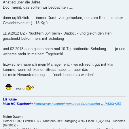
Anstieg über die Jahre,
Doc. meint, das sollten wir beobachten ....
dann urplötzlich .... immer Durst, viel getrunken, nur zum Klo .... starker
Gewichtsverlust ( - 13 Kg ) ....
11.9.2012 BZ - Nüchtern 354 beim - Diadoc, - und gleich den Pen
geschenkt bekommen, mit Schulung
und 02.2013 auch gleich noch mal 10 Tg. stationäre Schulung .... - ja und
weiteres steht in meinem Tagebuch!
Inzwischen habe ich mein Management, - wo ich recht gut mit klar
komme, wenn ich keinen Stress habe, .... aber das
ist mein Herausforderung ..... "noch besser zu werden"
wolle
LG Wolle
Mein HC Tagebuch:
http://www.haemochromatose-forum.de/for ... f=83&t=352
Meine Daten:
Heteor H63D; Ferritin 1160/Transferin 289/ -sättigung 49%/ Eisen 35,4(2005) - Diabetes
(09.2012) -