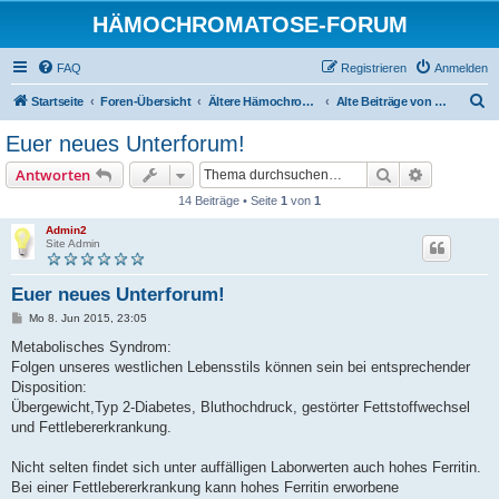
HÄMOCHROMATOSE-FORUM
FAQ
Registrieren
Anmelden
S
Startseite
Foren-Übersicht
Ältere Hämochromatose-Diskussionen (eventuell veraltet)
Alte Beiträge von "Ich bin neu(gierig)"
u
Euer neues Unterforum!
c
Suche
Erweiterte
Antworten
h
14 Beiträge • Seite
1
von
1
e
Admin2
Site Admin
Euer neues Unterforum!
B
Mo 8. Jun 2015, 23:05
e
i
Metabolisches Syndrom:
t
Folgen unseres westlichen Lebensstils können sein bei entsprechender
r
a
Disposition:
g
Übergewicht,Typ 2-Diabetes, Bluthochdruck, gestörter Fettstoffwechsel
und Fettlebererkrankung.
Nicht selten findet sich unter auffälligen Laborwerten auch hohes Ferritin.
Bei einer Fettlebererkrankung kann hohes Ferritin erworbene