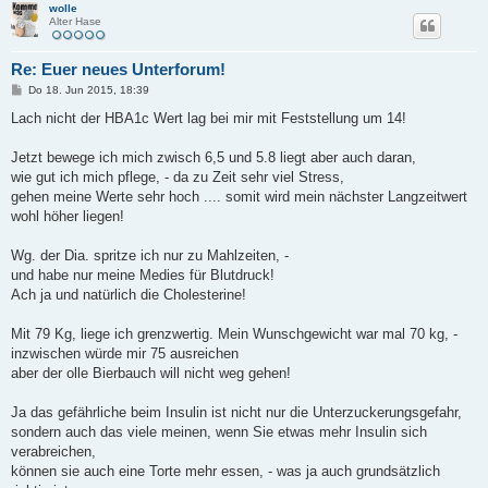
wolle
Alter Hase
Re: Euer neues Unterforum!
B
Do 18. Jun 2015, 18:39
e
i
Lach nicht der HBA1c Wert lag bei mir mit Feststellung um 14!
t
r
a
Jetzt bewege ich mich zwisch 6,5 und 5.8 liegt aber auch daran,
g
wie gut ich mich pflege, - da zu Zeit sehr viel Stress,
gehen meine Werte sehr hoch .... somit wird mein nächster Langzeitwert
wohl höher liegen!
Wg. der Dia. spritze ich nur zu Mahlzeiten, -
und habe nur meine Medies für Blutdruck!
Ach ja und natürlich die Cholesterine!
Mit 79 Kg, liege ich grenzwertig. Mein Wunschgewicht war mal 70 kg, -
inzwischen würde mir 75 ausreichen
aber der olle Bierbauch will nicht weg gehen!
Ja das gefährliche beim Insulin ist nicht nur die Unterzuckerungsgefahr,
sondern auch das viele meinen, wenn Sie etwas mehr Insulin sich
verabreichen,
können sie auch eine Torte mehr essen, - was ja auch grundsätzlich