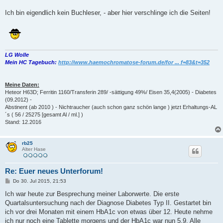
Ich bin eigendlich kein Buchleser, - aber hier verschlinge ich die Seiten!
LG Wolle
Mein HC Tagebuch:
http://www.haemochromatose-forum.de/for ... f=83&t=352
Meine Daten:
Heteor H63D; Ferritin 1160/Transferin 289/ -sättigung 49%/ Eisen 35,4(2005) - Diabetes
(09.2012) -
Abstinent (ab 2010 ) - Nichtraucher (auch schon ganz schön lange ) jetzt Erhaltungs-AL
´s ( 56 / 25275 [gesamt Al / ml.] )
Stand: 12.2016
rb25
Alter Hase
Re: Euer neues Unterforum!
B
Do 30. Jul 2015, 21:53
e
i
Ich war heute zur Besprechung meiner Laborwerte. Die erste
t
Quartalsuntersuchung nach der Diagnose Diabetes Typ II. Gestartet bin
r
a
ich vor drei Monaten mit einem HbA1c von etwas über 12. Heute nehme
g
ich nur noch eine Tablette morgens und der HbA1c war nun 5,9. Alle