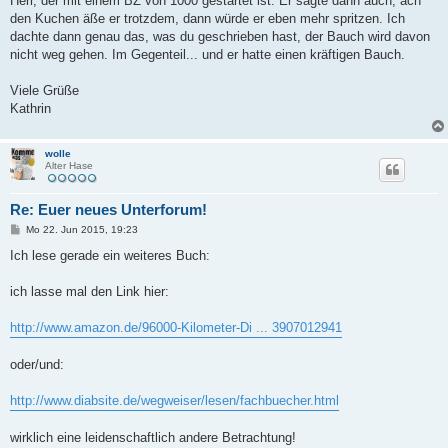
Herr, der mit einem BZ von 1000 gestartet ist. Er sagte dann auch, ach
den Kuchen äße er trotzdem, dann würde er eben mehr spritzen. Ich
dachte dann genau das, was du geschrieben hast, der Bauch wird davon
nicht weg gehen. Im Gegenteil... und er hatte einen kräftigen Bauch.
Viele Grüße
Kathrin
wolle
Alter Hase
Re: Euer neues Unterforum!
B
Mo 22. Jun 2015, 19:23
e
i
Ich lese gerade ein weiteres Buch:
t
r
a
ich lasse mal den Link hier:
g
http://www.amazon.de/96000-Kilometer-Di ... 3907012941
oder/und:
http://www.diabsite.de/wegweiser/lesen/fachbuecher.html
wirklich eine leidenschaftlich andere Betrachtung!