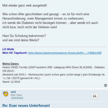
Mal wieder ganz weit ausgeholt!
Wie schon öfter geschrieben und gesagt, - es ist für mich eine
Herausforderung, mein Management immer zu verbessern,
ich werde die Diabetes nicht besiegen können, - aber werde ich auch
nicht bzw. noch nicht der Verlierer sein!
Hast Du Schulung bekommen?
und wie sind deine Werte?
LG Wolle
Mein HC Tagebuch:
http://www.haemochromatose-forum.de/for ... f=83&t=352
Meine Daten:
Heteor H63D; Ferritin 1160/Transferin 289/ -sättigung 49%/ Eisen 35,4(2005) - Diabetes
(09.2012) -
Abstinent (ab 2010 ) - Nichtraucher (auch schon ganz schön lange ) jetzt Erhaltungs-AL
´s ( 56 / 25275 [gesamt Al / ml.] )
Stand: 12.2016
rb25
Alter Hase
Re: Euer neues Unterforum!