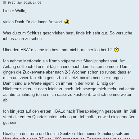
B
Fr 19. Jun 2015, 14:06
e
i
Lieber Wolle,
t
r
a
vielen Dank für die lange Antwort.
g
Was du zum Schluss geschrieben hast, finde ich sehr gut. So versuche
ich es auch zu sehen.
Über den HBA1c lache ich bestimmt nicht, meiner lag bei 12.
Ich nehme Metformin als Kombipräperat mit Sitagliptinphosphat. Am
Anfang sollte ich drei mal täglich eine nach dem Essen nehmen. Damit
gingen die Zuckerwerte aber nach 2-3 Wochen schon so runter, dass er
mich auf zwei Tabletten gesetzt hat. Jetzt bin ich bei einer morgens.
Damit sind alle Werte eigentlich immer in der Norm. Einzig der
Nüchternzucker ist noch leicht zu hoch. Ich bewege mich mehr und achte
auf die Ernährung (ohne mich dabei zu kasteien). Und ich nehme weiter
ab.
Ich bin jetzt auf den ersten HBA1c nach Therapiebeginn gespannt. Im Juli
steht die ersten Quartalsuntersuchung an. Ich hoffe, er wird einigermaßen
gut sein.
Bezüglich der Torte und Insulin-Spritzen: Bei meiner Schulung saß ein