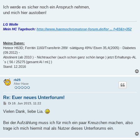
Ich werde es sicher noch ein Anspruch nehmen,
und mich hier austoben!
LG Wolle
Mein HC Tagebuch:
http://www.haemochromatose-forum.de/for ... f=83&t=352
Meine Daten:
Heteor H63D; Ferritin 1160/Transferin 289/ -sättigung 49%/ Eisen 35,4(2005) - Diabetes
(09.2012) -
Abstinent (ab 2010 ) - Nichtraucher (auch schon ganz schön lange ) jetzt Erhaltungs-AL
´s ( 56 / 25275 [gesamt Al / ml.] )
Stand: 12.2016
rb25
Alter Hase
Re: Euer neues Unterforum!
B
Di 16. Jun 2015, 11:22
e
i
Vielen Dank, liebe Lia.
t
r
a
Bei der Aufzählung muss ich für mich ein paar Kreuzchen machen, also
g
trage ich mich hiermit mal als Nutzer dieses Unterforums ein.