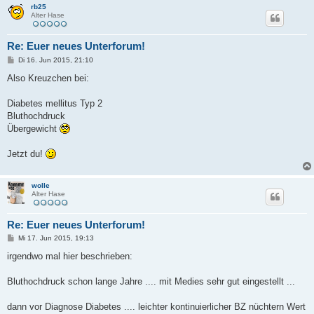
rb25
Alter Hase
Re: Euer neues Unterforum!
B
Di 16. Jun 2015, 21:10
e
i
Also Kreuzchen bei:
t
r
a
Diabetes mellitus Typ 2
g
Bluthochdruck
Übergewicht
Jetzt du!
wolle
Alter Hase
Re: Euer neues Unterforum!
B
Mi 17. Jun 2015, 19:13
e
i
irgendwo mal hier beschrieben:
t
r
a
Bluthochdruck schon lange Jahre .... mit Medies sehr gut eingestellt ...
g
dann vor Diagnose Diabetes .... leichter kontinuierlicher BZ nüchtern Wert