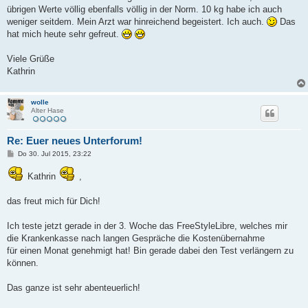
übrigen Werte völlig ebenfalls völlig in der Norm. 10 kg habe ich auch
weniger seitdem. Mein Arzt war hinreichend begeistert. Ich auch.
Das
hat mich heute sehr gefreut.
Viele Grüße
Kathrin
wolle
Alter Hase
Re: Euer neues Unterforum!
B
Do 30. Jul 2015, 23:22
e
i
Kathrin
,
t
r
a
das freut mich für Dich!
g
Ich teste jetzt gerade in der 3. Woche das FreeStyleLibre, welches mir
die Krankenkasse nach langen Gespräche die Kostenübernahme
für einen Monat genehmigt hat! Bin gerade dabei den Test verlängern zu
können.
Das ganze ist sehr abenteuerlich!