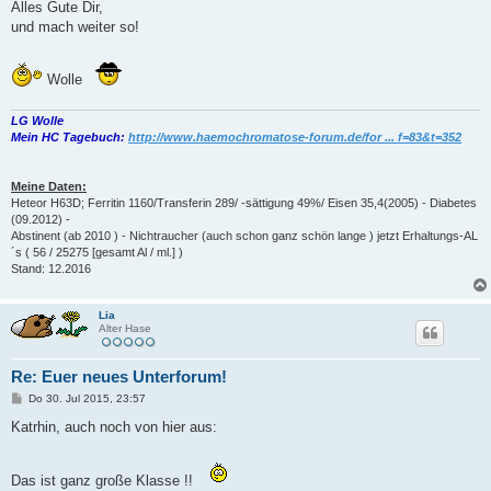
Alles Gute Dir,
und mach weiter so!
Wolle
LG Wolle
Mein HC Tagebuch:
http://www.haemochromatose-forum.de/for ... f=83&t=352
Meine Daten:
Heteor H63D; Ferritin 1160/Transferin 289/ -sättigung 49%/ Eisen 35,4(2005) - Diabetes
(09.2012) -
Abstinent (ab 2010 ) - Nichtraucher (auch schon ganz schön lange ) jetzt Erhaltungs-AL
´s ( 56 / 25275 [gesamt Al / ml.] )
Stand: 12.2016
Lia
Alter Hase
Re: Euer neues Unterforum!
B
Do 30. Jul 2015, 23:57
e
i
Katrhin, auch noch von hier aus:
t
r
a
g
Das ist ganz große Klasse !!