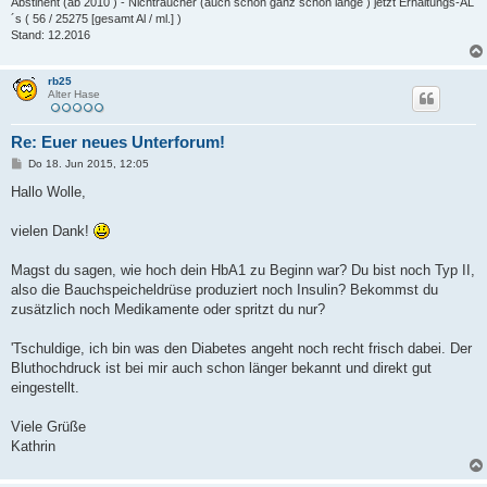
Abstinent (ab 2010 ) - Nichtraucher (auch schon ganz schön lange ) jetzt Erhaltungs-AL
´s ( 56 / 25275 [gesamt Al / ml.] )
Stand: 12.2016
rb25
Alter Hase
Re: Euer neues Unterforum!
B
Do 18. Jun 2015, 12:05
e
i
Hallo Wolle,
t
r
a
vielen Dank!
g
Magst du sagen, wie hoch dein HbA1 zu Beginn war? Du bist noch Typ II,
also die Bauchspeicheldrüse produziert noch Insulin? Bekommst du
zusätzlich noch Medikamente oder spritzt du nur?
'Tschuldige, ich bin was den Diabetes angeht noch recht frisch dabei. Der
Bluthochdruck ist bei mir auch schon länger bekannt und direkt gut
eingestellt.
Viele Grüße
Kathrin