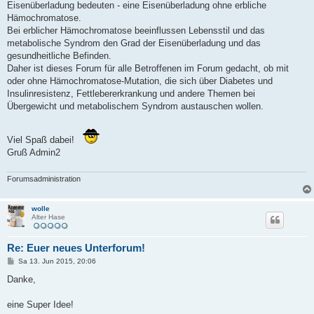
Eisenüberladung bedeuten - eine Eisenüberladung ohne erbliche
Hämochromatose.
Bei erblicher Hämochromatose beeinflussen Lebensstil und das
metabolische Syndrom den Grad der Eisenüberladung und das
gesundheitliche Befinden.
Daher ist dieses Forum für alle Betroffenen im Forum gedacht, ob mit
oder ohne Hämochromatose-Mutation, die sich über Diabetes und
Insulinresistenz, Fettlebererkrankung und andere Themen bei
Übergewicht und metabolischem Syndrom austauschen wollen.
Viel Spaß dabei!
Gruß Admin2
Forumsadministration
wolle
Alter Hase
Re: Euer neues Unterforum!
B
Sa 13. Jun 2015, 20:06
e
i
Danke,
t
r
a
eine Super Idee!
g