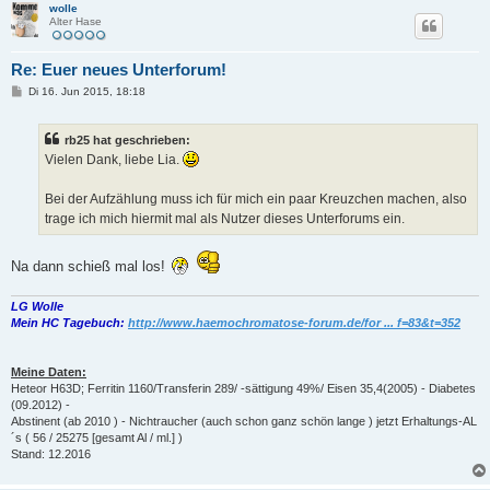
wolle
Alter Hase
Re: Euer neues Unterforum!
B
Di 16. Jun 2015, 18:18
e
i
t
rb25 hat geschrieben:
r
a
Vielen Dank, liebe Lia.
g
Bei der Aufzählung muss ich für mich ein paar Kreuzchen machen, also
trage ich mich hiermit mal als Nutzer dieses Unterforums ein.
Na dann schieß mal los!
LG Wolle
Mein HC Tagebuch:
http://www.haemochromatose-forum.de/for ... f=83&t=352
Meine Daten:
Heteor H63D; Ferritin 1160/Transferin 289/ -sättigung 49%/ Eisen 35,4(2005) - Diabetes
(09.2012) -
Abstinent (ab 2010 ) - Nichtraucher (auch schon ganz schön lange ) jetzt Erhaltungs-AL
´s ( 56 / 25275 [gesamt Al / ml.] )
Stand: 12.2016