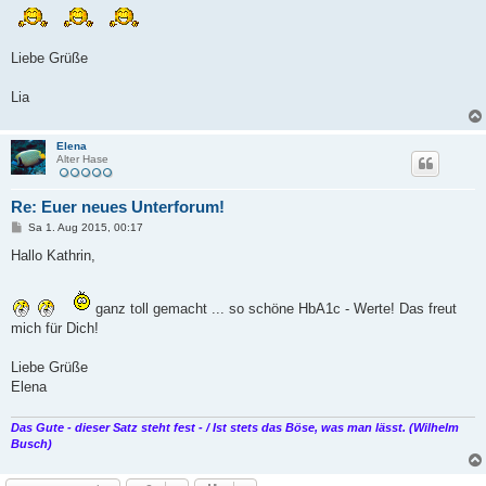
Liebe Grüße
Lia
Elena
Alter Hase
Re: Euer neues Unterforum!
B
Sa 1. Aug 2015, 00:17
e
i
Hallo Kathrin,
t
r
a
g
ganz toll gemacht ... so schöne HbA1c - Werte! Das freut
mich für Dich!
Liebe Grüße
Elena
Das Gute - dieser Satz steht fest - / Ist stets das Böse, was man lässt. (Wilhelm
Busch)