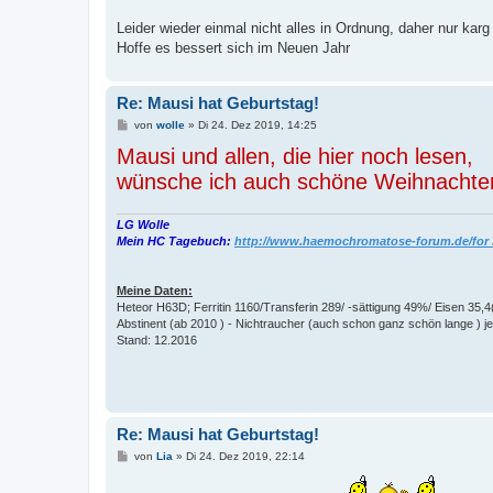
Leider wieder einmal nicht alles in Ordnung, daher nur ka
Hoffe es bessert sich im Neuen Jahr
Re: Mausi hat Geburtstag!
B
von
wolle
»
Di 24. Dez 2019, 14:25
e
Mausi und allen, die hier noch lesen,
i
t
wünsche ich auch schöne Weihnachte
r
a
g
LG Wolle
Mein HC Tagebuch:
http://www.haemochromatose-forum.de/for .
Meine Daten:
Heteor H63D; Ferritin 1160/Transferin 289/ -sättigung 49%/ Eisen 35,4
Abstinent (ab 2010 ) - Nichtraucher (auch schon ganz schön lange ) jet
Stand: 12.2016
Re: Mausi hat Geburtstag!
B
von
Lia
»
Di 24. Dez 2019, 22:14
e
i