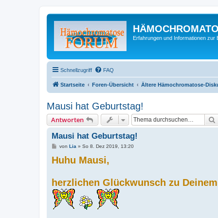
HÄMOCHROMATO
Erfahrungen und Informationen zur 
Schnellzugriff
FAQ
Startseite
Foren-Übersicht
Ältere Hämochromatose-Diskus
Mausi hat Geburtstag!
Antworten
Mausi hat Geburtstag!
B
von
Lia
»
So 8. Dez 2019, 13:20
e
Huhu Mausi,
i
t
r
a
herzlichen Glückwunsch zu Deinem
g