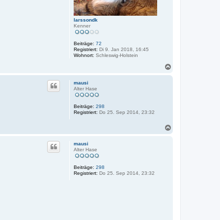
larssondk
Kenner
Beiträge:
72
Registriert:
Di 9. Jan 2018, 16:45
Wohnort:
Schleswig-Holstein
N
a
c
mausi
h
Alter Hase
o
b
Beiträge:
298
e
Registriert:
Do 25. Sep 2014, 23:32
n
N
a
c
mausi
h
Alter Hase
o
b
Beiträge:
298
e
Registriert:
Do 25. Sep 2014, 23:32
n