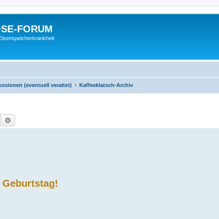
SE-FORUM
Eisenspeicherkrankheit
sionen (eventuell veraltet)
Kaffeeklatsch-Archiv
Suche
Erweiterte Suche
 Geburtstag!