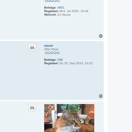
Beiträge:
4801
Registriert:
Mi 6. Jul 2005, 18:48
Wohnort:
Zu Hause
N
a
c
mausi
h
Alter Hase
o
b
Beiträge:
298
e
Registriert:
Do 25. Sep 2014, 23:32
n
N
a
c
h
o
b
e
n