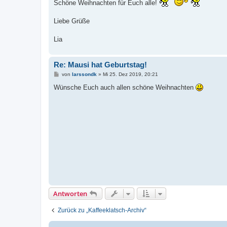
t
Schöne Weihnachten für Euch alle!
r
a
g
Liebe Grüße
Lia
Re: Mausi hat Geburtstag!
B
von
larssondk
»
Mi 25. Dez 2019, 20:21
e
i
Wünsche Euch auch allen schöne Weihnachten
t
r
a
g
Antworten
Zurück zu „Kaffeeklatsch-Archiv“