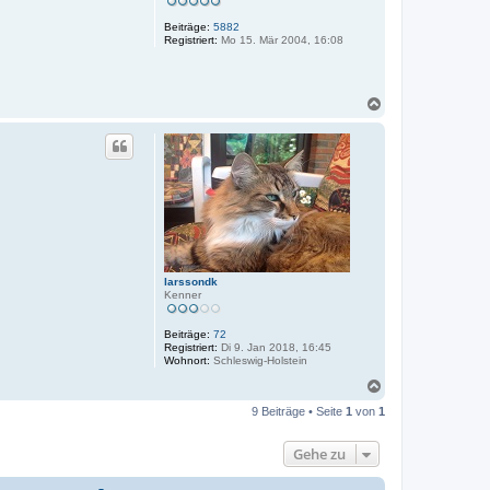
n
Beiträge:
5882
Registriert:
Mo 15. Mär 2004, 16:08
N
a
c
h
o
b
e
n
larssondk
Kenner
Beiträge:
72
Registriert:
Di 9. Jan 2018, 16:45
Wohnort:
Schleswig-Holstein
N
a
9 Beiträge • Seite
1
von
1
c
h
o
Gehe zu
b
e