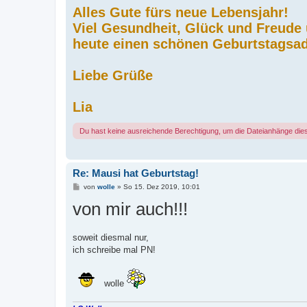
Alles Gute fürs neue Lebensjahr!
Viel Gesundheit, Glück und Freude
heute einen schönen Geburtstagsad
Liebe Grüße
Lia
Du hast keine ausreichende Berechtigung, um die Dateianhänge die
Re: Mausi hat Geburtstag!
B
von
wolle
»
So 15. Dez 2019, 10:01
e
von mir auch!!!
i
t
r
a
g
soweit diesmal nur,
ich schreibe mal PN!
wolle