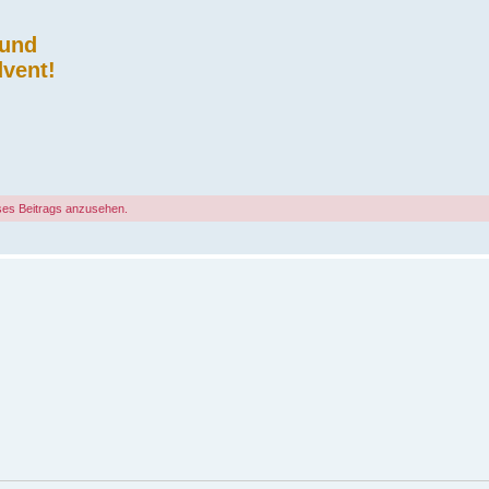
 und
vent!
ses Beitrags anzusehen.