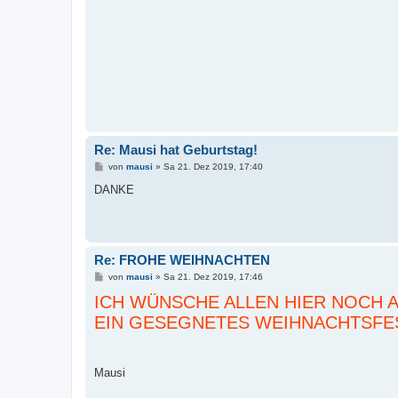
g
Re: Mausi hat Geburtstag!
B
von
mausi
»
Sa 21. Dez 2019, 17:40
e
i
DANKE
t
r
a
g
Re: FROHE WEIHNACHTEN
B
von
mausi
»
Sa 21. Dez 2019, 17:46
e
ICH WÜNSCHE ALLEN HIER NOCH 
i
t
EIN GESEGNETES WEIHNACHTSFE
r
a
g
Mausi