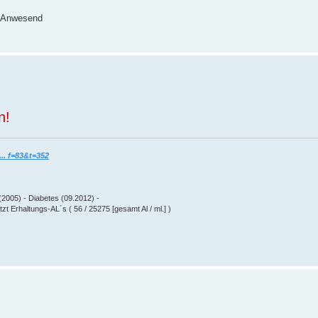
rg Anwesend
n!
.. f=83&t=352
(2005) - Diabetes (09.2012) -
zt Erhaltungs-AL´s ( 56 / 25275 [gesamt Al / ml.] )