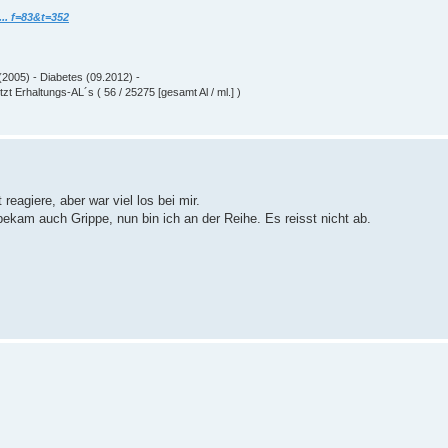
.. f=83&t=352
(2005) - Diabetes (09.2012) -
zt Erhaltungs-AL´s ( 56 / 25275 [gesamt Al / ml.] )
eagiere, aber war viel los bei mir.
bekam auch Grippe, nun bin ich an der Reihe. Es reisst nicht ab.