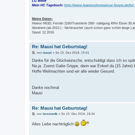
LG Wolle
Mein HC Tagebuch:
http://www.haemochromatose-forum.de/for .
Meine Daten:
Heteor H63D; Ferritin 1160/Transferin 289/ -sättigung 49%/ Eisen 35,4
Abstinent (ab 2010 ) - Nichtraucher (auch schon ganz schön lange ) jet
Stand: 12.2016
Re: Mausi hat Geburtstag!
B
von
mausi
»
So 15. Dez 2019, 15:01
e
i
Danke für die Glückwünsche, entschuldigt dass ich so spät r
t
Na ja. Zuerst Gatte Grippe, dann war Enkerl da (15 Jahre) 
r
a
Hoffe Weihnachten sind wir alle wieder Gesund.
g
Danke nochmal
Mausi
Re: Mausi hat Geburtstag!
B
von
larssondk
»
So 15. Dez 2019, 19:34
e
i
Alles Liebe nachträglich
t
r
a