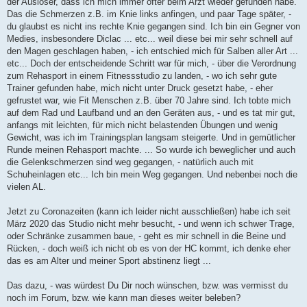
der Auslöser, dass ich mich immer öfter beim Arzt wieder gefunden habe.
Das die Schmerzen z.B. im Knie links anfingen, und paar Tage später, -
du glaubst es nicht ins rechte Knie gegangen sind. Ich bin ein Gegner von
Medies, insbesondere Diclac ... etc... weil diese bei mir sehr schnell auf
den Magen geschlagen haben, - ich entschied mich für Salben aller Art ...
etc... Doch der entscheidende Schritt war für mich, - über die Verordnung
zum Rehasport in einem Fitnessstudio zu landen, - wo ich sehr gute
Trainer gefunden habe, mich nicht unter Druck gesetzt habe, - eher
gefrustet war, wie Fit Menschen z.B. über 70 Jahre sind. Ich tobte mich
auf dem Rad und Laufband und an den Geräten aus, - und es tat mir gut,
anfangs mit leichten, für mich nicht belastenden Übungen und wenig
Gewicht, was ich im Trainingsplan langsam steigerte. Und in gemütlicher
Runde meinen Rehasport machte. ... So wurde ich beweglicher und auch
die Gelenkschmerzen sind weg gegangen, - natürlich auch mit
Schuheinlagen etc... Ich bin mein Weg gegangen. Und nebenbei noch die
vielen AL.
Jetzt zu Coronazeiten (kann ich leider nicht ausschließen) habe ich seit
März 2020 das Studio nicht mehr besucht, - und wenn ich schwer Trage,
oder Schränke zusammen baue, - geht es mir schnell in die Beine und
Rücken, - doch weiß ich nicht ob es von der HC kommt, ich denke eher
das es am Alter und meiner Sport abstinenz liegt ...
Das dazu, - was würdest Du Dir noch wünschen, bzw. was vermisst du
noch im Forum, bzw. wie kann man dieses weiter beleben?