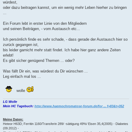
würdest,
oder dazu beitragen kannst, um ein wenig mehr Leben hierher zu bringen
...
Ein Forum lebt in erster Linie von den Mitgliedern
und seinen Beiträgen, - vom Austausch etc...
Ich persönlich finde es sehr schade, - dass gerade der Austausch hier so
zurück gegangen ist,
bis leider garnicht mehr statt findet. Ich habe hier ganz andere Zeiten
erlebt!
Es gibt sicher genügend Themen ... oder?
Was fällt Dir ein, was würdest du Dir wünschen ...
Leg einfach mal los ...
wolle
LG Wolle
Mein HC Tagebuch:
http://www.haemochromatose-forum.de/for ... f=83&t=352
Meine Daten:
Heteor H63D; Ferritin 1160/Transferin 289/ -sättigung 49%/ Eisen 35,4(2005) - Diabetes
(09.2012) -