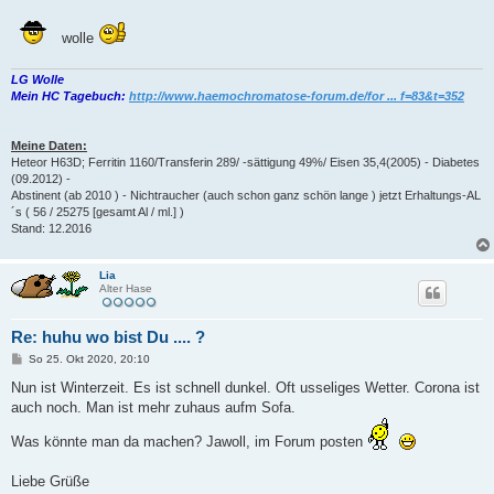
wolle
LG Wolle
Mein HC Tagebuch:
http://www.haemochromatose-forum.de/for ... f=83&t=352
Meine Daten:
Heteor H63D; Ferritin 1160/Transferin 289/ -sättigung 49%/ Eisen 35,4(2005) - Diabetes
(09.2012) -
Abstinent (ab 2010 ) - Nichtraucher (auch schon ganz schön lange ) jetzt Erhaltungs-AL
´s ( 56 / 25275 [gesamt Al / ml.] )
Stand: 12.2016
Lia
Alter Hase
Re: huhu wo bist Du .... ?
B
So 25. Okt 2020, 20:10
e
i
Nun ist Winterzeit. Es ist schnell dunkel. Oft usseliges Wetter. Corona ist
t
auch noch. Man ist mehr zuhaus aufm Sofa.
r
a
g
Was könnte man da machen? Jawoll, im Forum posten
Liebe Grüße