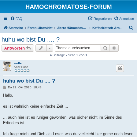
HÄMOCHROMATOSE-FORUM
FAQ
Registrieren
Anmelden
S
Startseite
Foren-Übersicht
Ältere Hämochromatose-Diskussionen (eventuell veraltet)
Kaffeeklatsch-Archiv
u
huhu wo bist Du .... ?
c
Suche
Erweiterte
Antworten
h
4 Beiträge • Seite
1
von
1
e
wolle
Alter Hase
huhu wo bist Du .... ?
B
Do 22. Okt 2020, 18:48
e
i
Hallo,
t
r
a
es ist wahrlich keine einfache Zeit ...
g
... auch hier ist es ruhiger geworden, was sicher nicht im Sinne des
Erfinders ist ...
Ich frage mich und Dich als Leser, was du vielleicht hier gerne noch lesen