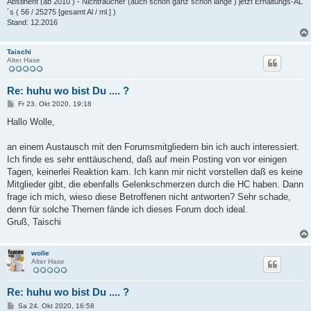
Abstinent (ab 2010 ) - Nichtraucher (auch schon ganz schön lange ) jetzt Erhaltungs-AL
´s ( 56 / 25275 [gesamt Al / ml.] )
Stand: 12.2016
Taischi
Alter Hase
Re: huhu wo bist Du .... ?
B
Fr 23. Okt 2020, 19:18
e
i
Hallo Wolle,
t
r
a
an einem Austausch mit den Forumsmitgliedern bin ich auch interessiert.
g
Ich finde es sehr enttäuschend, daß auf mein Posting von vor einigen
Tagen, keinerlei Reaktion kam. Ich kann mir nicht vorstellen daß es keine
Mitglieder gibt, die ebenfalls Gelenkschmerzen durch die HC haben. Dann
frage ich mich, wieso diese Betroffenen nicht antworten? Sehr schade,
denn für solche Themen fände ich dieses Forum doch ideal.
Gruß, Taischi
wolle
Alter Hase
Re: huhu wo bist Du .... ?
B
Sa 24. Okt 2020, 16:58