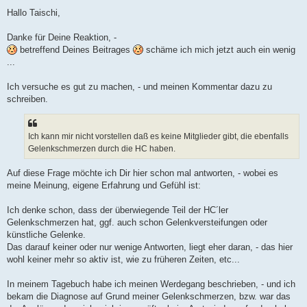
e
i
Hallo Taischi,
t
r
a
Danke für Deine Reaktion, -
g
betreffend Deines Beitrages
schäme ich mich jetzt auch ein wenig
...
Ich versuche es gut zu machen, - und meinen Kommentar dazu zu
schreiben.
Ich kann mir nicht vorstellen daß es keine Mitglieder gibt, die ebenfalls
Gelenkschmerzen durch die HC haben.
Auf diese Frage möchte ich Dir hier schon mal antworten, - wobei es
meine Meinung, eigene Erfahrung und Gefühl ist:
Ich denke schon, dass der überwiegende Teil der HC´ler
Gelenkschmerzen hat, ggf. auch schon Gelenkversteifungen oder
künstliche Gelenke.
Das darauf keiner oder nur wenige Antworten, liegt eher daran, - das hier
wohl keiner mehr so aktiv ist, wie zu früheren Zeiten, etc...
In meinem Tagebuch habe ich meinen Werdegang beschrieben, - und ich
bekam die Diagnose auf Grund meiner Gelenkschmerzen, bzw. war das