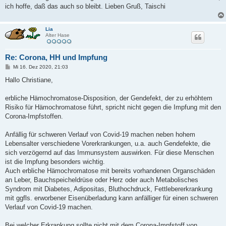
ich hoffe, daß das auch so bleibt. Lieben Gruß, Taischi
Lia
Alter Hase
Re: Corona, HH und Impfung
B
Mi 16. Dez 2020, 21:03
e
i
Hallo Christiane,
t
r
a
erbliche Hämochromatose-Disposition, der Gendefekt, der zu erhöhtem
g
Risiko für Hämochromatose führt, spricht nicht gegen die Impfung mit den
Corona-Impfstoffen.
Anfällig für schweren Verlauf von Covid-19 machen neben hohem
Lebensalter verschiedene Vorerkrankungen, u.a. auch Gendefekte, die
sich verzögernd auf das Immunsystem auswirken. Für diese Menschen
ist die Impfung besonders wichtig.
Auch erbliche Hämochromatose mit bereits vorhandenen Organschäden
an Leber, Bauchspeicheldrüse oder Herz oder auch Metabolisches
Syndrom mit Diabetes, Adipositas, Bluthochdruck, Fettlebererkrankung
mit ggfls. erworbener Eisenüberladung kann anfälliger für einen schweren
Verlauf von Covid-19 machen.
Bei welcher Erkrankung sollte nicht mit dem Corona-Impfstoff von