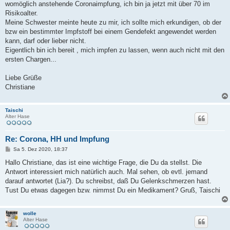
womöglich anstehende Coronaimpfung, ich bin ja jetzt mit über 70 im
Risikoalter.
Meine Schwester meinte heute zu mir, ich sollte mich erkundigen, ob der
bzw ein bestimmter Impfstoff bei einem Gendefekt angewendet werden
kann, darf oder lieber nicht.
Eigentlich bin ich bereit , mich impfen zu lassen, wenn auch nicht mit den
ersten Chargen...
Liebe Grüße
Christiane
Taischi
Alter Hase
Re: Corona, HH und Impfung
B
Sa 5. Dez 2020, 18:37
e
i
Hallo Christiane, das ist eine wichtige Frage, die Du da stellst. Die
t
Antwort interessiert mich natürlich auch. Mal sehen, ob evtl. jemand
r
a
darauf antwortet (Lia?). Du schreibst, daß Du Gelenkschmerzen hast.
g
Tust Du etwas dagegen bzw. nimmst Du ein Medikament? Gruß, Taischi
wolle
Alter Hase