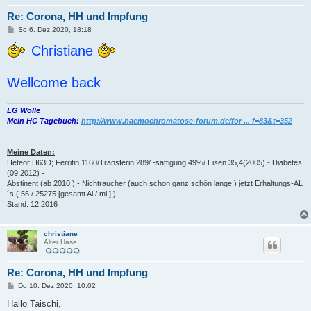
Re: Corona, HH und Impfung
B
So 6. Dez 2020, 18:18
e
i
Christiane
t
r
a
Wellcome back
g
LG Wolle
Mein HC Tagebuch:
http://www.haemochromatose-forum.de/for ... f=83&t=352
Meine Daten:
Heteor H63D; Ferritin 1160/Transferin 289/ -sättigung 49%/ Eisen 35,4(2005) - Diabetes
(09.2012) -
Abstinent (ab 2010 ) - Nichtraucher (auch schon ganz schön lange ) jetzt Erhaltungs-AL
´s ( 56 / 25275 [gesamt Al / ml.] )
Stand: 12.2016
christiane
Alter Hase
Re: Corona, HH und Impfung
B
Do 10. Dez 2020, 10:02
e
i
Hallo Taischi,
t