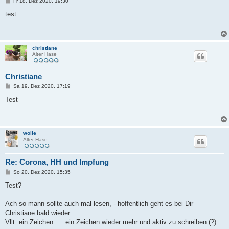
B
Fr 18. Dez 2020, 19:30
e
i
test...
t
r
a
g
christiane
Alter Hase
Christiane
B
Sa 19. Dez 2020, 17:19
e
i
Test
t
r
a
g
wolle
Alter Hase
Re: Corona, HH und Impfung
B
So 20. Dez 2020, 15:35
e
i
Test?
t
r
a
Ach so mann sollte auch mal lesen, - hoffentlich geht es bei Dir
g
Christiane bald wieder ...
Vllt. ein Zeichen .... ein Zeichen wieder mehr und aktiv zu schreiben (?)