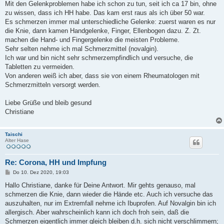
Mit den Gelenkproblemen habe ich schon zu tun, seit ich ca 17 bin, ohne
r
a
zu wissen, dass ich HH habe. Das kam erst raus als ich über 50 war.
g
Es schmerzen immer mal unterschiedliche Gelenke: zuerst waren es nur
die Knie, dann kamen Handgelenke, Finger, Ellenbogen dazu. Z. Zt.
machen die Hand- und Fingergelenke die meisten Probleme.
Sehr selten nehme ich mal Schmerzmittel (novalgin).
Ich war und bin nicht sehr schmerzempfindlich und versuche, die
Tabletten zu vermeiden.
Von anderen weiß ich aber, dass sie von einem Rheumatologen mit
Schmerzmitteln versorgt werden.
Liebe Grüße und bleib gesund
Christiane
Taischi
Alter Hase
Re: Corona, HH und Impfung
B
Do 10. Dez 2020, 19:03
e
i
Hallo Christiane, danke für Deine Antwort. Mir gehts genauso, mal
t
schmerzen die Knie, dann wieder die Hände etc. Auch ich versuche das
r
a
auszuhalten, nur im Extremfall nehme ich Ibuprofen. Auf Novalgin bin ich
g
allergisch. Aber wahrscheinlich kann ich doch froh sein, daß die
Schmerzen eigentlich immer gleich bleiben d.h. sich nicht verschlimmern;