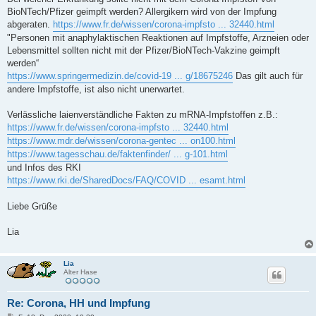
BioNTech/Pfizer geimpft werden? Allergikern wird von der Impfung
abgeraten.
https://www.fr.de/wissen/corona-impfsto ... 32440.html
"Personen mit anaphylaktischen Reaktionen auf Impfstoffe, Arzneien oder
Lebensmittel sollten nicht mit der Pfizer/BioNTech-Vakzine geimpft
werden“
https://www.springermedizin.de/covid-19 ... g/18675246
Das gilt auch für
andere Impfstoffe, ist also nicht unerwartet.
Verlässliche laienverständliche Fakten zu mRNA-Impfstoffen z.B.:
https://www.fr.de/wissen/corona-impfsto ... 32440.html
https://www.mdr.de/wissen/corona-gentec ... on100.html
https://www.tagesschau.de/faktenfinder/ ... g-101.html
und Infos des RKI
https://www.rki.de/SharedDocs/FAQ/COVID ... esamt.html
Liebe Grüße
Lia
Lia
Alter Hase
Re: Corona, HH und Impfung