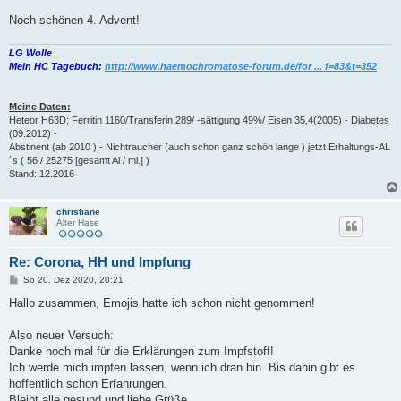
Noch schönen 4. Advent!
LG Wolle
Mein HC Tagebuch:
http://www.haemochromatose-forum.de/for ... f=83&t=352
Meine Daten:
Heteor H63D; Ferritin 1160/Transferin 289/ -sättigung 49%/ Eisen 35,4(2005) - Diabetes
(09.2012) -
Abstinent (ab 2010 ) - Nichtraucher (auch schon ganz schön lange ) jetzt Erhaltungs-AL
´s ( 56 / 25275 [gesamt Al / ml.] )
Stand: 12.2016
christiane
Alter Hase
Re: Corona, HH und Impfung
B
So 20. Dez 2020, 20:21
e
i
Hallo zusammen, Emojis hatte ich schon nicht genommen!
t
r
a
Also neuer Versuch:
g
Danke noch mal für die Erklärungen zum Impfstoff!
Ich werde mich impfen lassen, wenn ich dran bin. Bis dahin gibt es
hoffentlich schon Erfahrungen.
Bleibt alle gesund und liebe Grüße