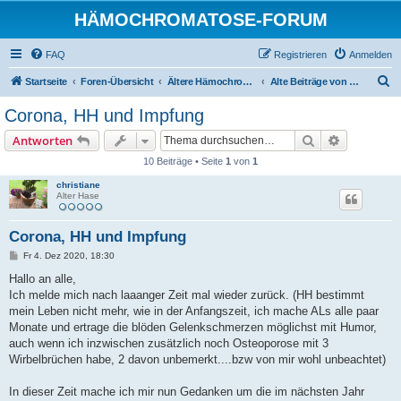
HÄMOCHROMATOSE-FORUM
FAQ
Registrieren
Anmelden
S
Startseite
Foren-Übersicht
Ältere Hämochromatose-Diskussionen (eventuell veraltet)
Alte Beiträge von "Ich bin neu(gierig)"
u
Corona, HH und Impfung
c
Suche
Erweiterte
Antworten
h
10 Beiträge • Seite
1
von
1
e
christiane
Alter Hase
Corona, HH und Impfung
B
Fr 4. Dez 2020, 18:30
e
i
Hallo an alle,
t
Ich melde mich nach laaanger Zeit mal wieder zurück. (HH bestimmt
r
a
mein Leben nicht mehr, wie in der Anfangszeit, ich mache ALs alle paar
g
Monate und ertrage die blöden Gelenkschmerzen möglichst mit Humor,
auch wenn ich inzwischen zusätzlich noch Osteoporose mit 3
Wirbelbrüchen habe, 2 davon unbemerkt....bzw von mir wohl unbeachtet)
In dieser Zeit mache ich mir nun Gedanken um die im nächsten Jahr