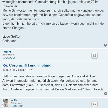
womöglich anstehende Coronaimpfung, ich bin ja jetzt mit über 70 im
Risikoalter.
Meine Schwester meinte heute zu mir, ich sollte mich erkundigen, ob der
bzw ein bestimmter Impfstoff bei einem Gendefekt angewendet werden
kann, darf oder lieber nicht.
Eigentlich bin ich bereit , mich impfen zu lassen, wenn auch nicht mit den
ersten Chargen...
Liebe Grüße
Christiane
Taischi
Alter Hase
Re: Corona, HH und Impfung
B
Sa 5. Dez 2020, 18:37
e
i
Hallo Christiane, das ist eine wichtige Frage, die Du da stellst. Die
t
Antwort interessiert mich natürlich auch. Mal sehen, ob evtl. jemand
r
a
darauf antwortet (Lia?). Du schreibst, daß Du Gelenkschmerzen hast.
g
Tust Du etwas dagegen bzw. nimmst Du ein Medikament? Gruß, Taischi
wolle
Alter Hase