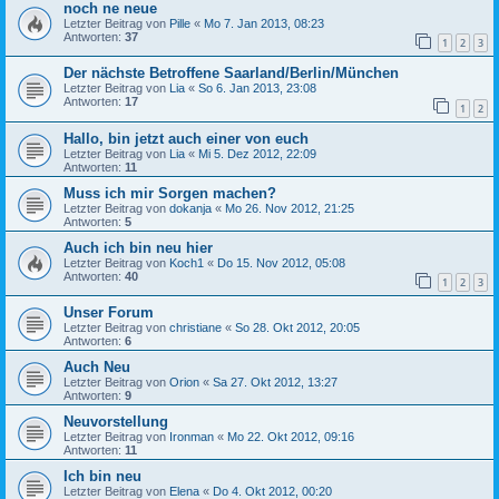
noch ne neue
Letzter Beitrag von
Pille
«
Mo 7. Jan 2013, 08:23
Antworten:
37
1
2
3
Der nächste Betroffene Saarland/Berlin/München
Letzter Beitrag von
Lia
«
So 6. Jan 2013, 23:08
Antworten:
17
1
2
Hallo, bin jetzt auch einer von euch
Letzter Beitrag von
Lia
«
Mi 5. Dez 2012, 22:09
Antworten:
11
Muss ich mir Sorgen machen?
Letzter Beitrag von
dokanja
«
Mo 26. Nov 2012, 21:25
Antworten:
5
Auch ich bin neu hier
Letzter Beitrag von
Koch1
«
Do 15. Nov 2012, 05:08
Antworten:
40
1
2
3
Unser Forum
Letzter Beitrag von
christiane
«
So 28. Okt 2012, 20:05
Antworten:
6
Auch Neu
Letzter Beitrag von
Orion
«
Sa 27. Okt 2012, 13:27
Antworten:
9
Neuvorstellung
Letzter Beitrag von
Ironman
«
Mo 22. Okt 2012, 09:16
Antworten:
11
Ich bin neu
Letzter Beitrag von
Elena
«
Do 4. Okt 2012, 00:20