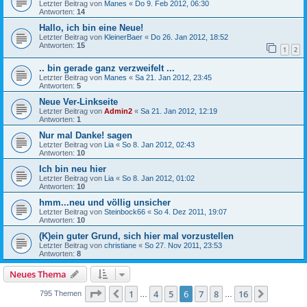
Letzter Beitrag von
Manes
«
Do 9. Feb 2012, 06:30
Antworten:
14
Hallo, ich bin eine Neue!
Letzter Beitrag von
KleinerBaer
«
Do 26. Jan 2012, 18:52
Antworten:
15
1
2
.. bin gerade ganz verzweifelt ...
Letzter Beitrag von
Manes
«
Sa 21. Jan 2012, 23:45
Antworten:
5
Neue Ver-Linkseite
Letzter Beitrag von
Admin2
«
Sa 21. Jan 2012, 12:19
Antworten:
1
Nur mal Danke! sagen
Letzter Beitrag von
Lia
«
So 8. Jan 2012, 02:43
Antworten:
10
Ich bin neu hier
Letzter Beitrag von
Lia
«
So 8. Jan 2012, 01:02
Antworten:
10
hmm...neu und völlig unsicher
Letzter Beitrag von
Steinbock66
«
So 4. Dez 2011, 19:07
Antworten:
10
(K)ein guter Grund, sich hier mal vorzustellen
Letzter Beitrag von
christiane
«
So 27. Nov 2011, 23:53
Antworten:
8
Neues Thema
Seite
6
von
16
1
4
5
6
7
8
16
Vorherige
Nächste
795 Themen
…
…