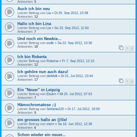
Antworten:
5
Auch ich bin neu
Letzter Beitrag von
Lia
«
Di 25. Sep 2012, 23:38
Antworten:
12
Hallo ich bin Lina
Letzter Beitrag von
Lia
«
So 23. Sep 2012, 11:50
Antworten:
7
Und noch ein Newbie...
Letzter Beitrag von
wolle
«
Sa 22. Sep 2012, 10:30
Antworten:
18
1
2
Ich bin Roberta
Letzter Beitrag von
Roberta
«
Fr 7. Sep 2012, 12:10
Antworten:
12
Ich gehöre nun auch dazu!
Letzter Beitrag von
dieMelli
«
Di 31. Jul 2012, 23:44
Antworten:
17
1
2
Ein "Neuer" in Leipzig
Letzter Beitrag von
Eisarn
«
Mi 25. Jul 2012, 07:53
Antworten:
7
Hämochromatose ;-)
Letzter Beitrag von
Stefanie225
«
Di 17. Jul 2012, 16:09
Antworten:
9
ein grosses hallo an @lle!
Letzter Beitrag von
stern
«
Sa 16. Jun 2012, 12:38
Antworten:
6
Schon wieder ein neuer...