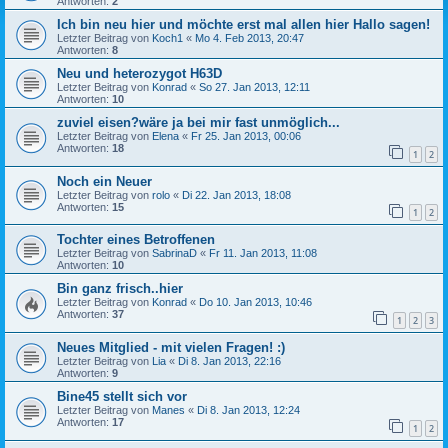
Antworten:
2
Ich bin neu hier und möchte erst mal allen hier Hallo sagen!
Letzter Beitrag von
Koch1
«
Mo 4. Feb 2013, 20:47
Antworten:
8
Neu und heterozygot H63D
Letzter Beitrag von
Konrad
«
So 27. Jan 2013, 12:11
Antworten:
10
zuviel eisen?wäre ja bei mir fast unmöglich...
Letzter Beitrag von
Elena
«
Fr 25. Jan 2013, 00:06
Antworten:
18
1
2
Noch ein Neuer
Letzter Beitrag von
rolo
«
Di 22. Jan 2013, 18:08
Antworten:
15
1
2
Tochter eines Betroffenen
Letzter Beitrag von
SabrinaD
«
Fr 11. Jan 2013, 11:08
Antworten:
10
Bin ganz frisch..hier
Letzter Beitrag von
Konrad
«
Do 10. Jan 2013, 10:46
Antworten:
37
1
2
3
Neues Mitglied - mit vielen Fragen! :)
Letzter Beitrag von
Lia
«
Di 8. Jan 2013, 22:16
Antworten:
9
Bine45 stellt sich vor
Letzter Beitrag von
Manes
«
Di 8. Jan 2013, 12:24
Antworten:
17
1
2